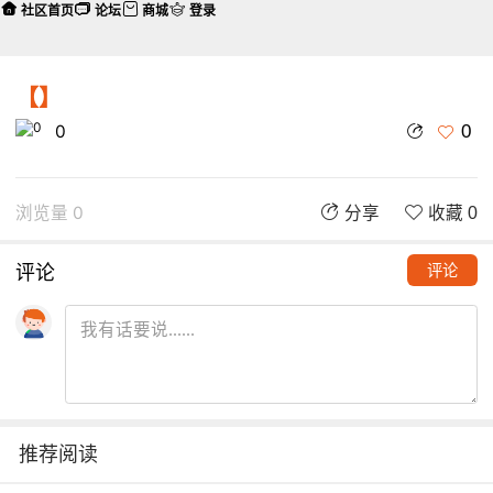
社区首页
论坛
商城
登录
【】
0
0
浏览量 0
分享
收藏 0
评论
评论
推荐阅读