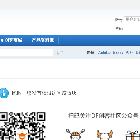
帐号
密码
DF创客商城
产品资料库
热搜:
Arduino
ESP32
教程
DF
帖子
搜
索
抱歉，您没有权限访问该版块