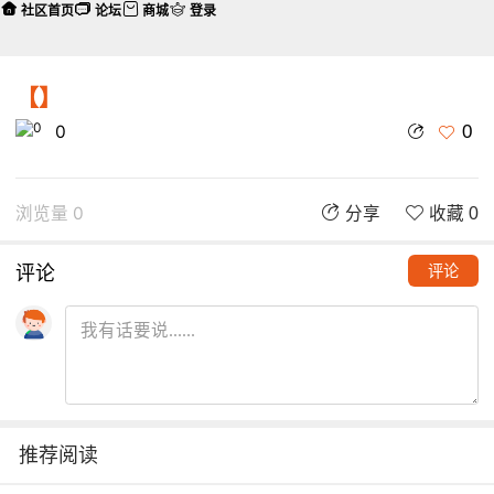
社区首页
论坛
商城
登录
【】
0
0
浏览量 0
分享
收藏 0
评论
评论
推荐阅读