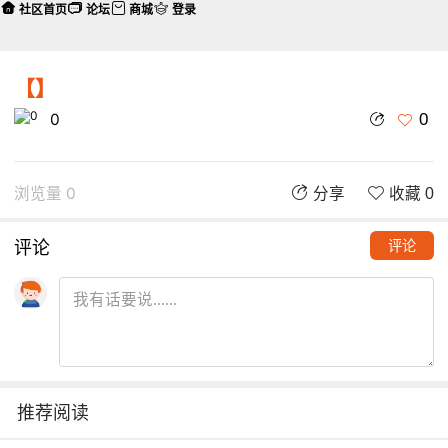
社区首页
论坛
商城
登录
【】
0
0
浏览量 0
分享
收藏 0
评论
评论
推荐阅读