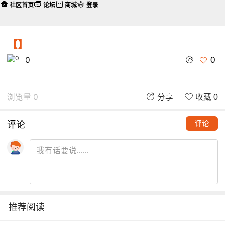
社区首页
论坛
商城
登录
【】
0
0
浏览量 0
分享
收藏 0
评论
评论
推荐阅读