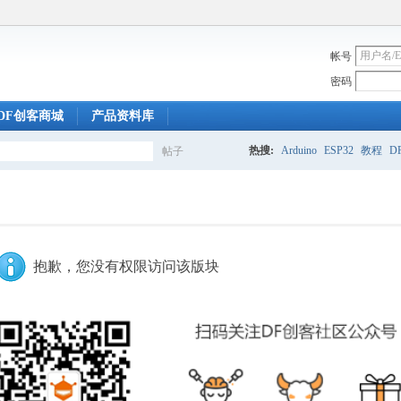
帐号
密码
DF创客商城
产品资料库
热搜:
Arduino
ESP32
教程
DF
帖子
搜
索
抱歉，您没有权限访问该版块