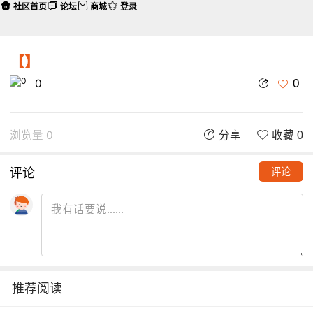
社区首页
论坛
商城
登录
【】
0
0
浏览量 0
分享
收藏 0
评论
评论
推荐阅读