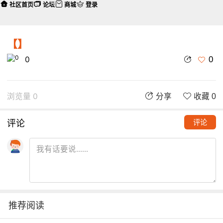
社区首页
论坛
商城
登录
【】
0
0
浏览量 0
分享
收藏 0
评论
评论
推荐阅读