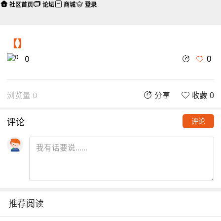
社区首页
论坛
商城
登录
【】
0
0
浏览量 0
分享
收藏 0
评论
评论
推荐阅读