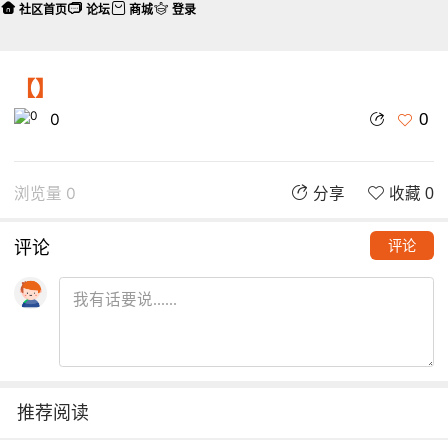
社区首页
论坛
商城
登录
【】
0
0
浏览量 0
分享
收藏 0
评论
评论
推荐阅读