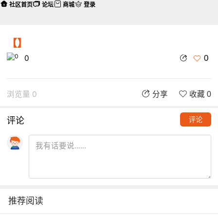
社区首页
论坛
商城
登录
【】
0
0
浏览量 0
分享
收藏 0
评论
评论
推荐阅读