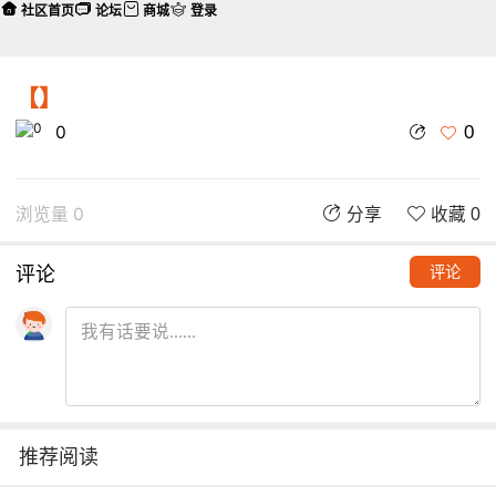
社区首页
论坛
商城
登录
【】
0
0
浏览量 0
分享
收藏 0
评论
评论
推荐阅读