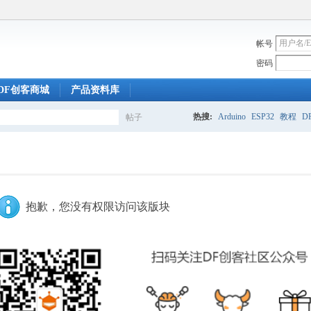
帐号
密码
DF创客商城
产品资料库
热搜:
Arduino
ESP32
教程
DF
帖子
搜
索
抱歉，您没有权限访问该版块