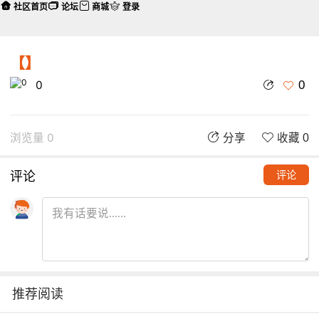
社区首页
论坛
商城
登录
【】
0
0
浏览量 0
分享
收藏 0
评论
评论
推荐阅读