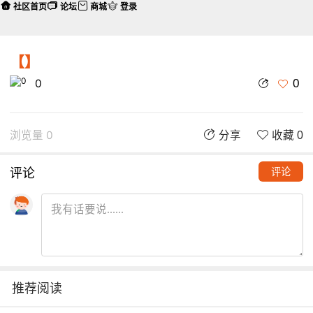
社区首页
论坛
商城
登录
【】
0
0
浏览量 0
分享
收藏 0
评论
评论
推荐阅读