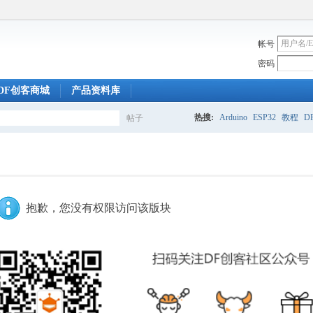
帐号
密码
DF创客商城
产品资料库
热搜:
Arduino
ESP32
教程
DF
帖子
搜
索
抱歉，您没有权限访问该版块