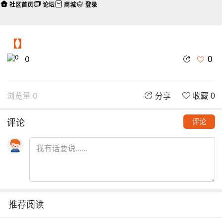
社区首页
论坛
商城
登录
【】
0
0
浏览量 0
分享
收藏 0
评论
评论
推荐阅读