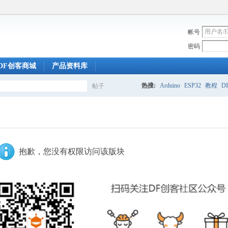
帐号
密码
DF创客商城
产品资料库
热搜:
Arduino
ESP32
教程
DF
帖子
搜
索
抱歉，您没有权限访问该版块