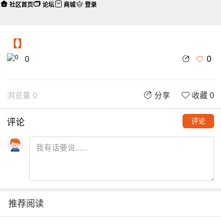
社区首页
论坛
商城
登录
【】
0
0
浏览量 0
分享
收藏 0
评论
评论
推荐阅读