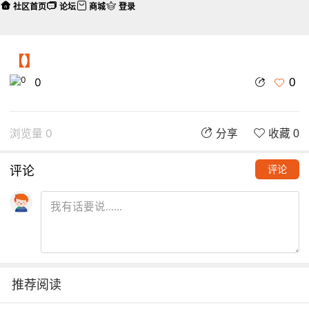
社区首页
论坛
商城
登录
【】
0
0
浏览量 0
分享
收藏 0
评论
评论
推荐阅读