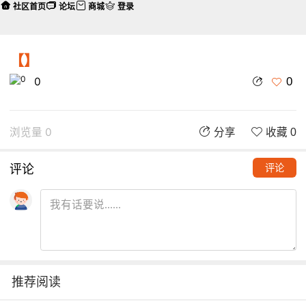
社区首页
论坛
商城
登录
【】
0
0
浏览量 0
分享
收藏 0
评论
评论
推荐阅读