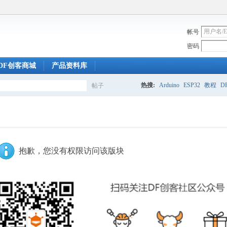
帐号
密码
DF创客商城
产品资料库
热搜:
Arduino
ESP32
教程
DF
帖子
搜
索
抱歉，您没有权限访问该版块