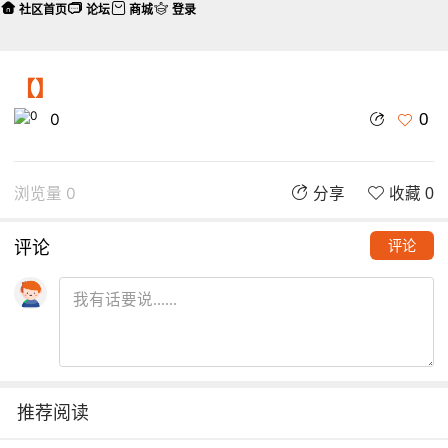
社区首页
论坛
商城
登录
【】
0
0
浏览量 0
分享
收藏 0
评论
评论
推荐阅读