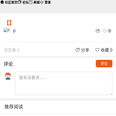
社区首页
论坛
商城
登录
【】
0
0
浏览量 0
分享
收藏 0
评论
评论
推荐阅读