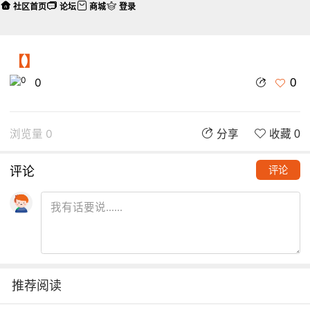
社区首页
论坛
商城
登录
【】
0
0
浏览量 0
分享
收藏 0
评论
评论
推荐阅读