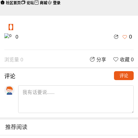
社区首页
论坛
商城
登录
【】
0
0
浏览量 0
分享
收藏 0
评论
评论
推荐阅读