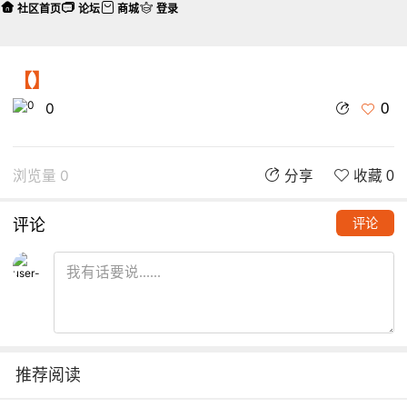
社区首页
论坛
商城
登录
【】
0
0
浏览量 0
分享
收藏 0
评论
评论
推荐阅读