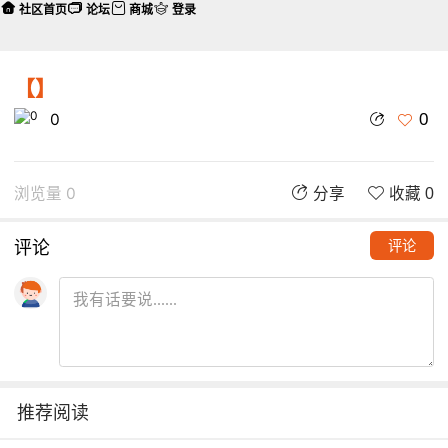
社区首页
论坛
商城
登录
【】
0
0
浏览量 0
分享
收藏 0
评论
评论
推荐阅读