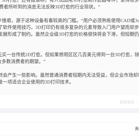
D打愈，还有报道称，有人试图用3D打愈制作武器零件，使得很多
费者所听到的消息无法反映3D打愈的行业现状。”
艰，源于这种设备有着较高的门槛。“用户必须熟练使用CAD或3
了软件使用技巧，3D打印仍有很多复杂的元素导致入门用户望而却步
发展形成了制约。虽然企业级3D打愈的价格很快将会下滑，但短期
买一台传统2D打愈。但如果想用区区几百美元得到一台3D打愈，
多数消费者的期望。”
会产生一些影响。虽然普通消费者短期内无法受益，但企业市场却
是一项适合企业使用的3D打印技术。
使用道具
高