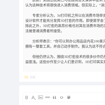
此前，美国总统奥巴马在国情咨文演讲中提到了3
认为这种技术将很快进入消费领域。但实际上，“消
专家分析认为，3d打印机之所以在消费市场举步维
设计软件才能充分发挥3D打愈的作用。即使是学会
除此之外，3D打愈的高昂价格也对其在消费市场的
法被普通消费者所接受。
分析师表示：“你可以到办公用品店内花100美元
拥有一整套工具，并自己动手制作。我认为这不符合
但他仍然认为，围绕3D打愈技术的很多炒作仍然
益匪浅。这些炒作至少让人们意识到，3D打印其实
回复