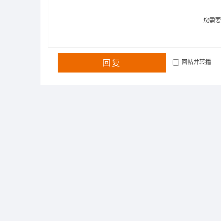
您需
回复
回帖并转播