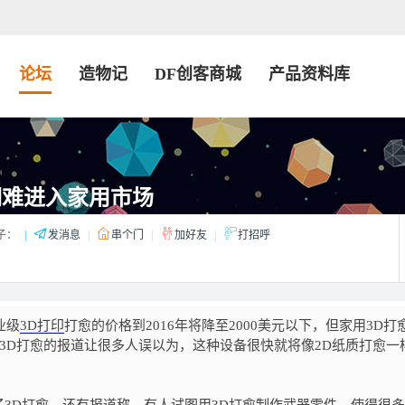
论坛
造物记
DF创客商城
产品资料库
期难进入家用市场
子：
|
发消息
|
串个门
|
加好友
|
打招呼
业级
3D打印
打愈的价格到2016年将降至2000美元以下，但家用3D打
有关3D打愈的报道让很多人误以为，这种设备很快就将像2D纸质打愈一