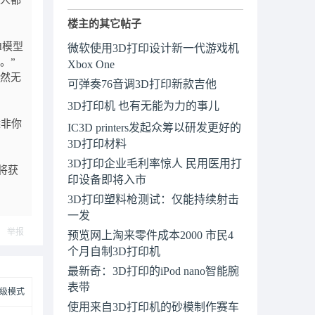
人都
楼主的其它帖子
d模型
微软使用3D打印设计新一代游戏机
。”
Xbox One
仍然无
可弹奏76音调3D打印新款吉他
3D打印机 也有无能为力的事儿
除非你
IC3D printers发起众筹以研发更好的
3D打印材料
3D打印企业毛利率惊人 民用医用打
将获
印设备即将入市
3D打印塑料枪测试：仅能持续射击
一发
举报
预览网上淘来零件成本2000 市民4
个月自制3D打印机
最新奇：3D打印的iPod nano智能腕
表带
级模式
使用来自3D打印机的砂模制作赛车