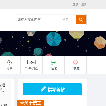
登录
注册
帖子
分享
7049浏览
0回复
0收藏
愈短
撰写新帖
样走
关于楼主