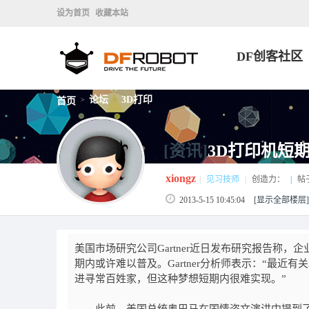
设为首页
收藏本站
DF创客社区
论坛
3D打印
首页
>
>
[资讯]
3D打印机短
xiongz
|
见习技师
|
创造力：
|
帖
2013-5-15 10:45:04
[显示全部楼层]
美国市场研究公司Gartner近日发布研究报告称，企
期内或许难以普及。Gartner分析师表示：“最近
进寻常百姓家，但这种梦想短期内很难实现。”