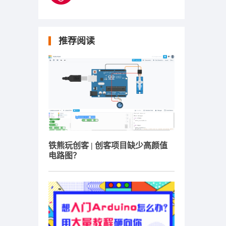
推荐阅读
铁熊玩创客 | 创客项目缺少高颜值
电路图？