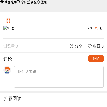
社区首页
论坛
商城
登录
【】
0
0
浏览量 0
分享
收藏 0
评论
评论
推荐阅读