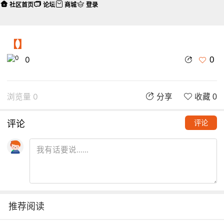
社区首页
论坛
商城
登录
【】
0
0
浏览量 0
分享
收藏 0
评论
评论
推荐阅读