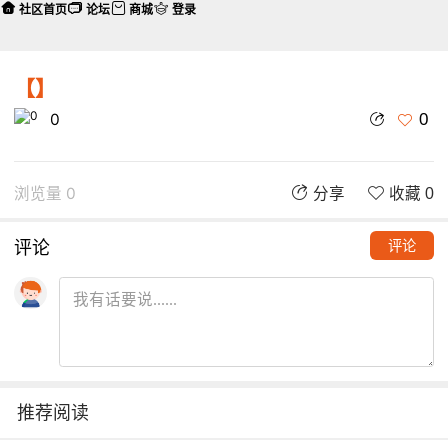
社区首页
论坛
商城
登录
【】
0
0
浏览量 0
分享
收藏 0
评论
评论
推荐阅读