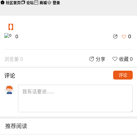
社区首页
论坛
商城
登录
【】
0
0
浏览量 0
分享
收藏 0
评论
评论
推荐阅读