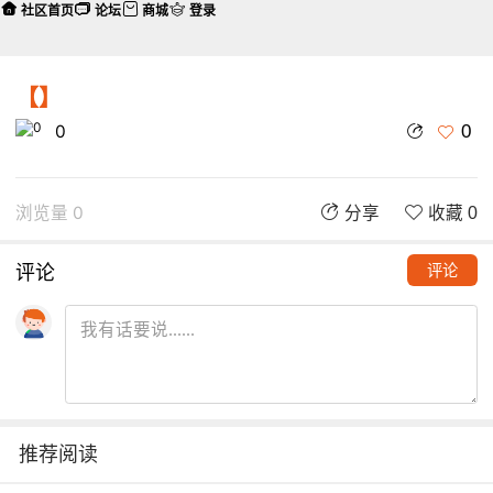
社区首页
论坛
商城
登录
【】
0
0
浏览量 0
分享
收藏 0
评论
评论
推荐阅读