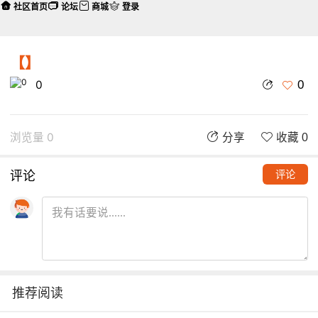
社区首页
论坛
商城
登录
【】
0
0
浏览量 0
分享
收藏 0
评论
评论
推荐阅读