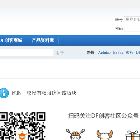
帐号
密码
DF创客商城
产品资料库
热搜:
Arduino
ESP32
教程
DF
帖子
搜
索
抱歉，您没有权限访问该版块