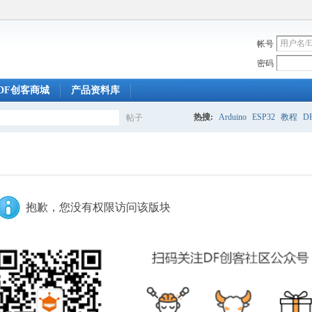
帐号
密码
DF创客商城
产品资料库
热搜:
Arduino
ESP32
教程
DF
帖子
搜
索
抱歉，您没有权限访问该版块