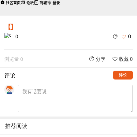
社区首页
论坛
商城
登录
【】
0
0
浏览量 0
分享
收藏 0
评论
评论
推荐阅读