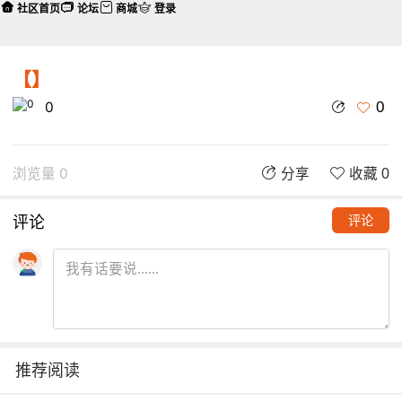
社区首页
论坛
商城
登录
【】
0
0
浏览量 0
分享
收藏 0
评论
评论
推荐阅读