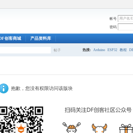
帐号
密码
DF创客商城
产品资料库
热搜:
Arduino
ESP32
教程
DF
帖子
搜
索
抱歉，您没有权限访问该版块