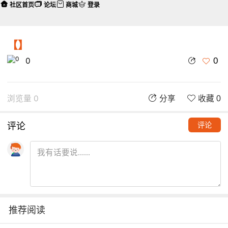
社区首页
论坛
商城
登录
【】
0
0
浏览量 0
分享
收藏 0
评论
评论
推荐阅读