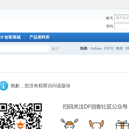
帐号
密码
DF创客商城
产品资料库
热搜:
Arduino
ESP32
教程
DF
帖子
搜
索
抱歉，您没有权限访问该版块