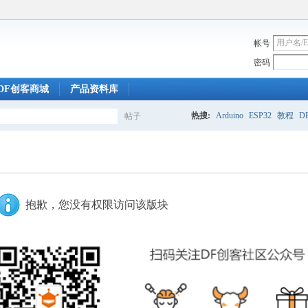
帐号
密码
DF创客商城
产品资料库
热搜:
Arduino
ESP32
教程
DF
帖子
搜
索
抱歉，您没有权限访问该版块