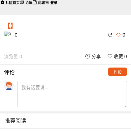
社区首页
论坛
商城
登录
【】
0
0
浏览量 0
分享
收藏 0
评论
评论
推荐阅读