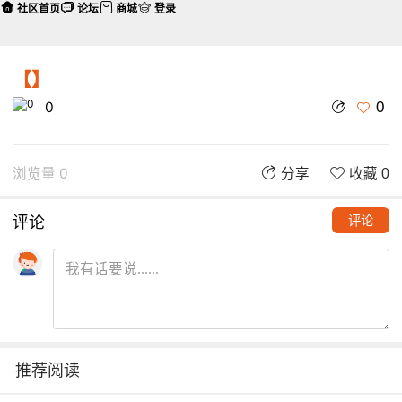
社区首页
论坛
商城
登录
【】
0
0
浏览量 0
分享
收藏 0
评论
评论
推荐阅读