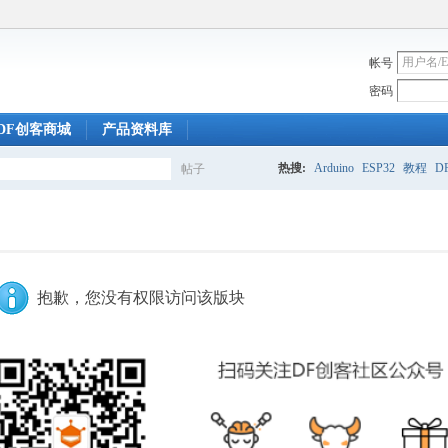
帐号
密码
DF创客商城
产品资料库
热搜:
Arduino
ESP32
教程
DF
帖子
搜
索
抱歉，您没有权限访问该版块