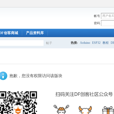
帐号
密码
DF创客商城
产品资料库
热搜:
Arduino
ESP32
教程
DF
帖子
搜
索
抱歉，您没有权限访问该版块