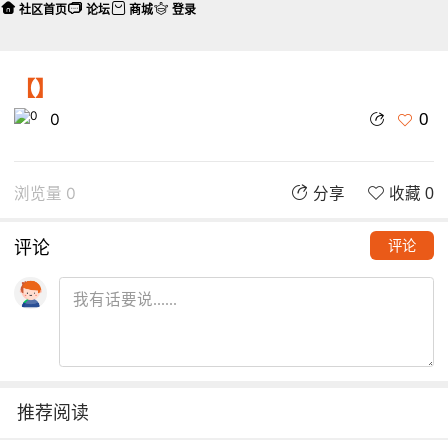
社区首页
论坛
商城
登录
【】
0
0
浏览量 0
分享
收藏 0
评论
评论
推荐阅读