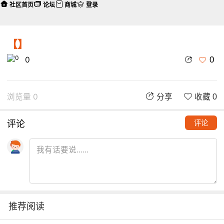
社区首页
论坛
商城
登录
【】
0
0
浏览量 0
分享
收藏 0
评论
评论
推荐阅读