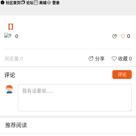
社区首页
论坛
商城
登录
【】
0
0
浏览量 0
分享
收藏 0
评论
评论
推荐阅读